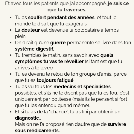
Et avec tous les patients que j’ai accompagné,
je sais ce
que tu traverses.
Tu as
souffert pendant des années
, et tout le
monde te disait que tu exagérais.
La
douleur
est devenue ta colocataire à temps
plein.
On dirait qu’une
guerre
permanente se livre dans ton
système digestif.
Tu trembles le matin, sans savoir avec
quels
symptômes tu vas te réveiller
(si tant est que tu
arrives à te lever).
Tu es devenu le relou de ton groupe d'amis, parce
que tu es
toujours fatigué
.
Tu as vu tous les
médecins et spécialistes
possibles, et s’ils ne te disent pas que tu es fou, c’est
uniquement par politesse (mais ils le pensent si fort
que tu l’as entendu quand même).
Et si tu as de la “chance”, tu as fini par obtenir un
diagnostic
…
Mais on ne t’a proposé rien d’autre que de
survivre
sous médicaments.