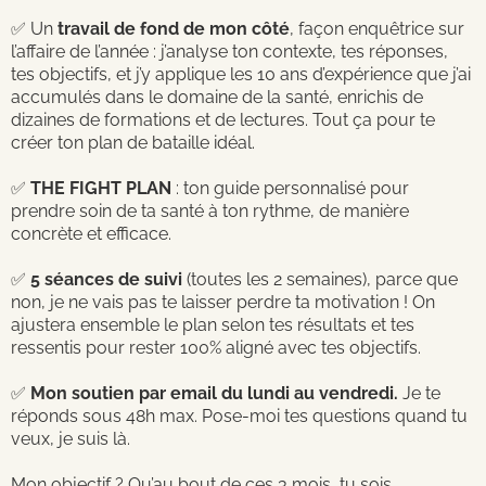
✅ Un
travail de fond de mon côté
, façon enquêtrice sur
l’affaire de l’année : j’analyse ton contexte, tes réponses,
tes objectifs, et j’y applique les 10 ans d’expérience que j’ai
accumulés dans le domaine de la santé, enrichis de
dizaines de formations et de lectures. Tout ça pour te
créer ton plan de bataille idéal.
✅
THE FIGHT PLAN
: ton guide personnalisé pour
prendre soin de ta santé à ton rythme, de manière
concrète et efficace.
✅
5 séances de suivi
(toutes les 2 semaines), parce que
non, je ne vais pas te laisser perdre ta motivation ! On
ajustera ensemble le plan selon tes résultats et tes
ressentis pour rester 100% aligné avec tes objectifs.
✅
Mon soutien par email du lundi au vendredi.
Je te
réponds sous 48h max. Pose-moi tes questions quand tu
veux, je suis là.
Mon objectif ? Qu’au bout de ces 3 mois, tu sois